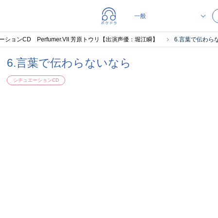
エーションCD Perfumer.VII 芳原トウリ【出演声優：堀江瞬】
6.言葉で伝わら
6.言葉で伝わらないなら
シチュエーションCD