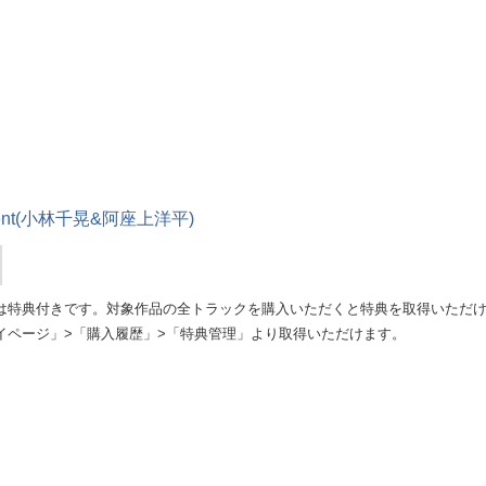
mment(小林千晃&阿座上洋平)
は特典付きです。対象作品の全トラックを購入いただくと特典を取得いただ
イページ」>「購入履歴」>「特典管理」より取得いただけます。