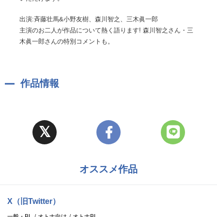
出演:斉藤壮馬&小野友樹、森川智之、三木眞一郎
主演のお二人が作品について熱く語ります! 森川智之さん・三
木眞一郎さんの特別コメントも。
作品情報
オススメ作品
X（旧Twitter）
一般・BL
オトナ向け
オトナBL