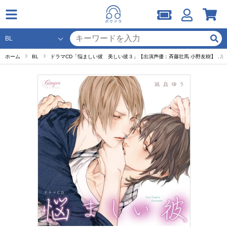
ホーム
BL
ドラマCD「悩ましい彼 美しい彼３」【出演声優：斉藤壮馬 小野友樹】