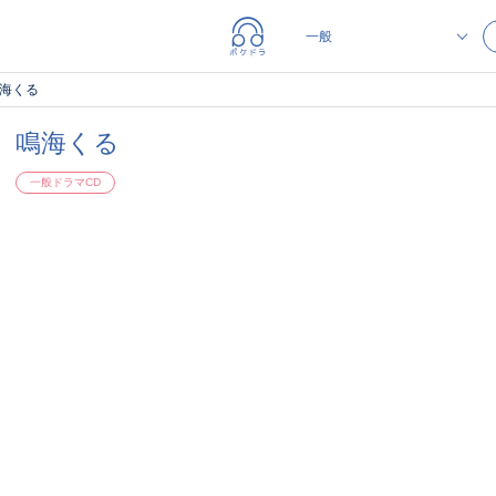
海くる
鳴海くる
一般ドラマCD