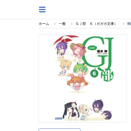
ホーム
一般
ＧＪ部 ６（ガガガ文庫）
鳴