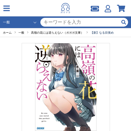
ホーム
一般
高嶺の花には逆らえない（ガガガ文庫）
【新】なる目覚め