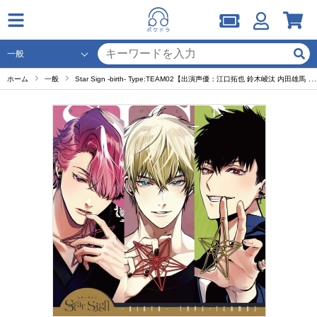
ホーム
一般
Star Sign -birth- Type:TEAM02【出演声優：江口拓也 鈴木崚汰 内田雄馬 木村良平 岡本信彦 梅原裕一郎 古川慎 佐藤拓也 伊東健人 豊永利行 新垣樽助 小野友樹 森川智之 浪川大輔 小野大輔】