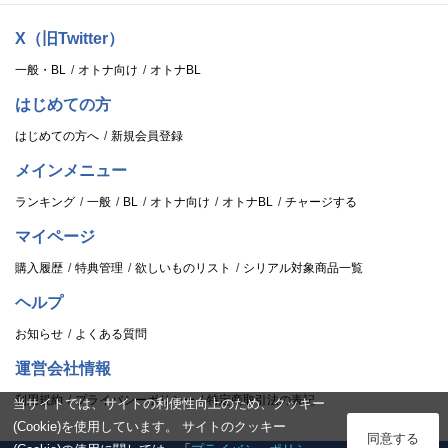
X（旧Twitter）
一般・BL
オトナ向け
オトナBL
はじめての方
はじめての方へ
新規会員登録
メインメニュー
ランキング
一般
BL
オトナ向け
オトナBL
チャージする
マイページ
購入履歴
特典管理
欲しいものリスト
シリアル対象商品一覧
ヘルプ
お知らせ
よくある質問
運営会社情報
利用規約
プライバシーポリシー
特定商取引法の表記
当サイトでは、サイトの利便性向上のため、クッキー
(Cookie)を使用しています。 サイトのクッキー
ログイン
同意する