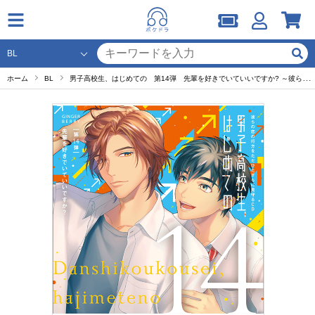
ホーム
BL
男子高校生、はじめての 第14弾 先輩を好きでいていいですか? ～彼らの恋の行方をただひたすらに見守るCD～【出演声優：阿座上洋平 鈴木崚汰】