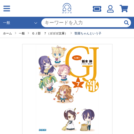
ホーム
一般
ＧＪ部 ７（ガガガ文庫）
聖羅ちゃんという子