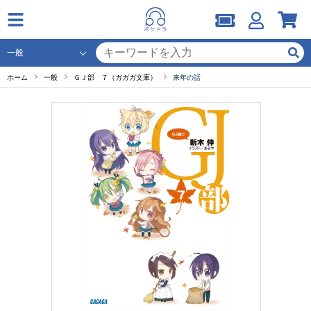
ホーム
一般
ＧＪ部 ７（ガガガ文庫）
来年の話