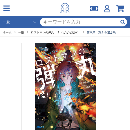
ホーム
一般
ロストマンの弾丸 ２（ガガガ文庫）
第八章 輝きを運ぶ鳥