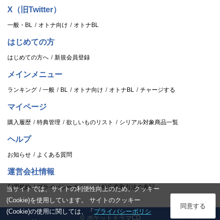
X（旧Twitter）
一般・BL
オトナ向け
オトナBL
はじめての方
はじめての方へ
新規会員登録
メインメニュー
ランキング
一般
BL
オトナ向け
オトナBL
チャージする
マイページ
購入履歴
特典管理
欲しいものリスト
シリアル対象商品一覧
ヘルプ
お知らせ
よくある質問
運営会社情報
利用規約
プライバシーポリシー
特定商取引法の表記
当サイトでは、サイトの利便性向上のため、クッキー
(Cookie)を使用しています。 サイトのクッキー
ログイン
同意する
(Cookie)の使用に関しては、「
プライバシーポリシ
© ポケットドラマCD
スタンプ