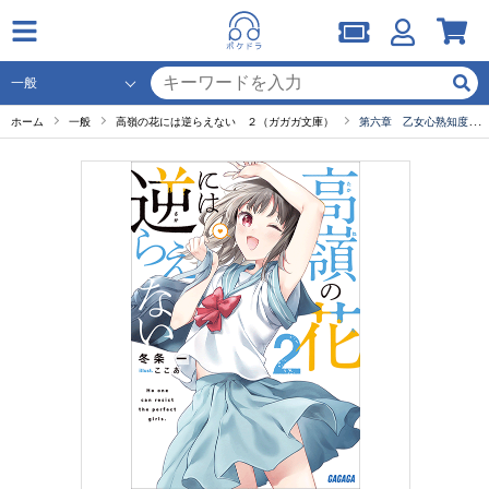
ホーム
一般
高嶺の花には逆らえない ２（ガガガ文庫）
第六章 乙女心熟知度レベルアップ？