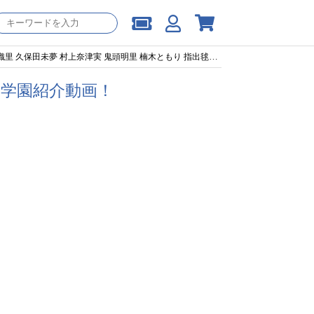
夢 村上奈津実 鬼頭明里 楠木ともり 指出毬亜 田中ちえ美】
18
！学園紹介動画！