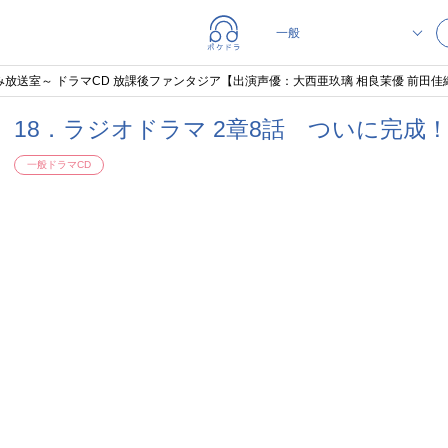
室～ ドラマCD 放課後ファンタジア【出演声優：大西亜玖璃 相良茉優 前田佳織里 久保田未
18．ラジオドラマ 2章8話 ついに完成
一般ドラマCD