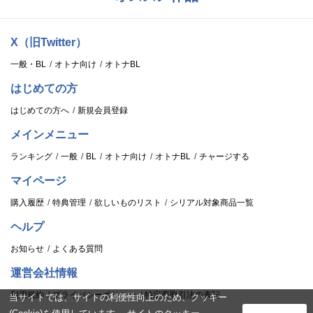
X（旧Twitter）
一般・BL
オトナ向け
オトナBL
はじめての方
はじめての方へ
新規会員登録
メインメニュー
ランキング
一般
BL
オトナ向け
オトナBL
チャージする
マイページ
購入履歴
特典管理
欲しいものリスト
シリアル対象商品一覧
ヘルプ
お知らせ
よくある質問
運営会社情報
利用規約
プライバシーポリシー
特定商取引法の表記
当サイトでは、サイトの利便性向上のため、クッキー