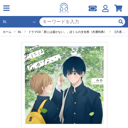
ホーム
BL
ドラマCD「君には届かない。」ぼくらの文化祭《共通特典》
【共通特典】3.お世話係（第1弾付録）