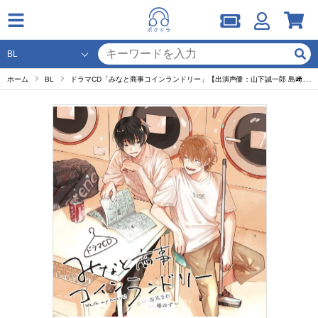
ホーム
BL
ドラマCD「みなと商事コインランドリー」【出演声優：山下誠一郎 島﨑信長】