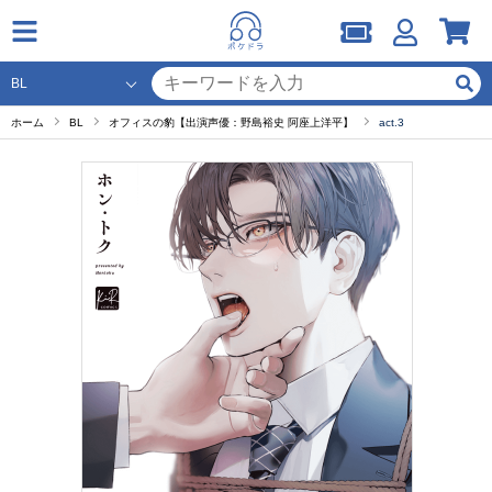
ホーム
BL
オフィスの豹【出演声優：野島裕史 阿座上洋平】
act.3