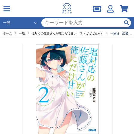
ホーム
一般
塩対応の佐藤さんが俺にだけ甘い ２（ガガガ文庫）
一枚目 恋愛相談