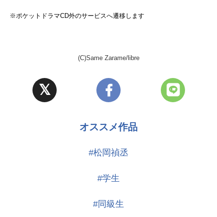
コンセプトカフェの客:岩中睦樹
コンセプトカフェのキャスト:大木咲絵子
※ポケットドラマCD外のサービスへ遷移します
(C)Same Zarame/libre
オススメ作品
#松岡禎丞
#学生
#同級生