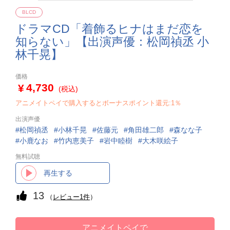
BLCD
ドラマCD「着飾るヒナはまだ恋を
知らない」【出演声優：松岡禎丞 小
林千晃】
価格
4,730
(税込)
アニメイトペイで購入するとボーナスポイント還元:1％
出演声優
松岡禎丞
小林千晃
佐藤元
角田雄二郎
森なな子
小鹿なお
竹内恵美子
岩中睦樹
大木咲絵子
無料試聴
再生する
13
（
レビュー1件
）
アニメイトペイで