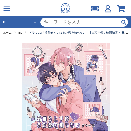
ホーム
BL
ドラマCD「着飾るヒナはまだ恋を知らない」【出演声優：松岡禎丞 小林千晃】