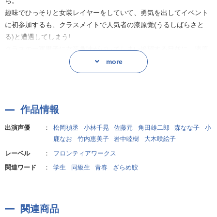
ち。
趣味でひっそりと女装レイヤーをしていて、勇気を出してイベント
に初参加するも、クラスメイトで人気者の漆原覚(うるしばらさと
る)と遭遇してしまう!
クラスの一軍男子に女装趣味がバレてしまい絶望する日並に、漆原
は「ちょっと面貸せ」と日並をトイレに連行し…!?
more
レイヤー×青春ピュアきゅんBL!
作品情報
<キャスト>
日並景太:松岡禎丞
出演声優
：
松岡禎丞
小林千晃
佐藤元
角田雄二郎
森なな子
小
漆原 覚:小林千晃
鹿なお
竹内恵美子
岩中睦樹
大木咲絵子
レーベル
：
フロンティアワークス
藤宮:佐藤 元
関連ワード
：
学生
同級生
青春
ざらめ鮫
コンセプトカフェの店長:角田雄二郎
漆原の姉:森 なな子
漆原の友人:小鹿なお
日並の母:竹内恵美子
関連商品