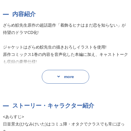
内容紹介
ざらめ鮫先生原作の超話題作「着飾るヒナはまだ恋を知らない」が
待望のドラマCD化!
ジャケットはざらめ鮫先生の描きおろしイラストを使用!
原作コミックス1巻の内容を音声化した本編に加え、キャストトーク
も収録の豪華仕様!
原作:ざらめ鮫
more
ストーリー・キャラクター紹介
<あらすじ>
日並景太(ひなみけいた)はコミュ障・オタクでクラスでも常にぼっ