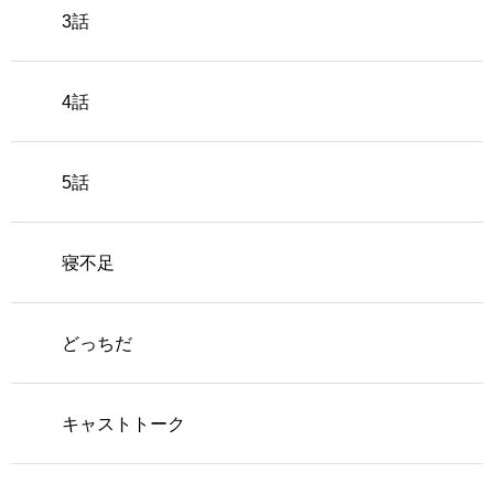
3話
4話
5話
寝不足
どっちだ
キャストトーク