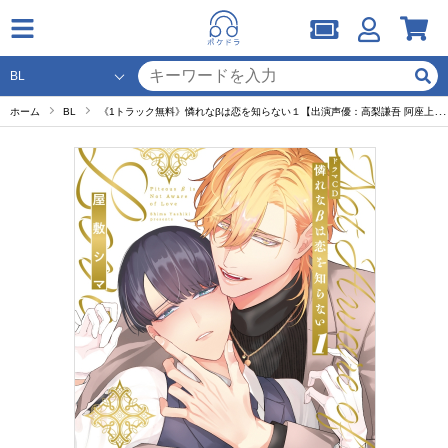
ホーム
BL
《1トラック無料》憐れなβは恋を知らない１【出演声優：高梨謙吾 阿座上洋平】