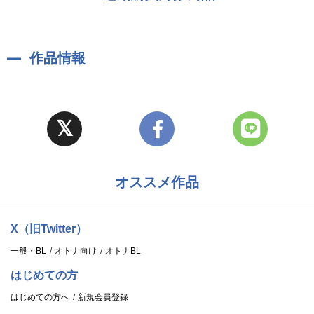
作品情報
オススメ作品
X（旧Twitter）
一般・BL
オトナ向け
オトナBL
はじめての方
はじめての方へ
新規会員登録