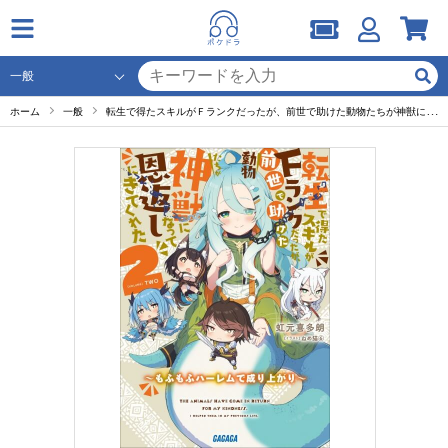
ホーム
一般
転生で得たスキルがＦランクだったが、前世で助けた動物たちが神獣になって恩返しにきてくれた ２ ～もふもふハーレムで成り上がり～（ガガガ文庫）