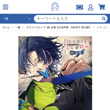
ホーム
一般
ラヴァーズループ -廻- 疾風【出演声優：木村良平 堀江瞬】
トラック７ 休日のスケッチ（DL限定）