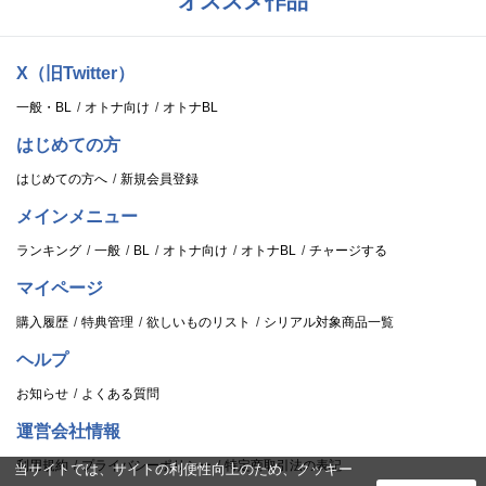
オススメ作品
X（旧Twitter）
一般・BL
オトナ向け
オトナBL
はじめての方
はじめての方へ
新規会員登録
メインメニュー
ランキング
一般
BL
オトナ向け
オトナBL
チャージする
マイページ
購入履歴
特典管理
欲しいものリスト
シリアル対象商品一覧
ヘルプ
お知らせ
よくある質問
運営会社情報
利用規約
プライバシーポリシー
特定商取引法の表記
当サイトでは、サイトの利便性向上のため、クッキー