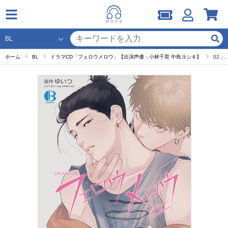
ホーム
BL
ドラマCD「フェロウメロウ」【出演声優：小林千晃 中島ヨシキ】
02.第2話