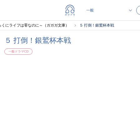
っくにライフは零なのに～（ガガガ文庫）
５ 打倒！銀鷲杯本戦
５ 打倒！銀鷲杯本戦
一般ドラマCD