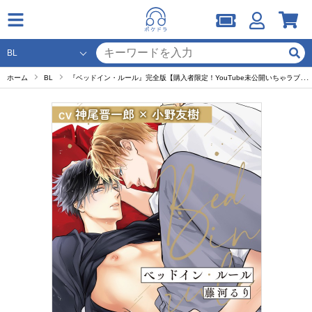
ホーム
BL
『ベッドイン・ルール』完全版【購入者限定！YouTube未公開いちゃラブシーン&特典ボイス付き】【出演声優：神尾晋一郎 小野友樹】