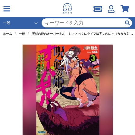
ホーム
一般
呪剣の姫のオーバーキル ３ ～とっくにライフは零なのに～（ガガガ文庫）