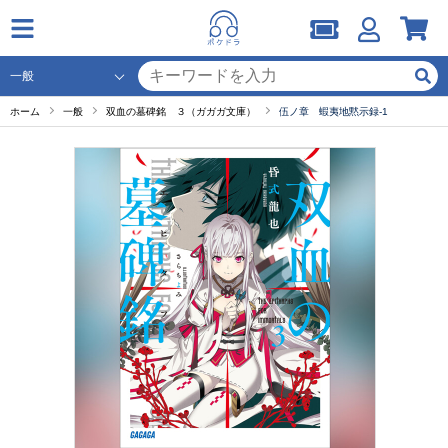
ホーム
一般
双血の墓碑銘 ３（ガガガ文庫）
伍ノ章 蝦夷地黙示録-1