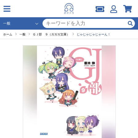
ホーム
一般
ＧＪ部 ９（ガガガ文庫）
じゃじゃじゃじゃーん！