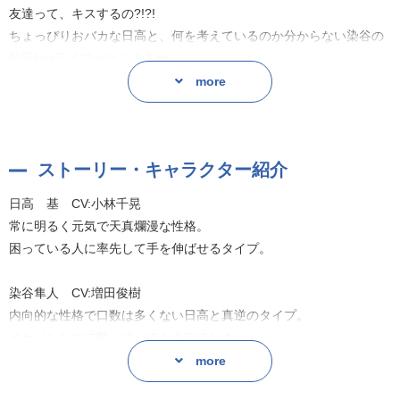
友達って、キスするの?!?!
ちょっぴりおバカな日高と、何を考えているのか分からない染谷の
飴玉kissライフがはじまる♥♥
日高と染谷の甘い甘い青春ラブストーリーが待望の音声化!
more
原作:参号ミツル
ストーリー・キャラクター紹介
※本作品は後日他プラットフォームで配信される可能性がございま
す
日高 基 CV:小林千晃
常に明るく元気で天真爛漫な性格。
困っている人に率先して手を伸ばせるタイプ。
染谷隼人 CV:増田俊樹
内向的な性格で口数は多くない日高と真逆のタイプ。
イケメンなので黙っていてもモテてしまう。
more
入間:海渡 翼