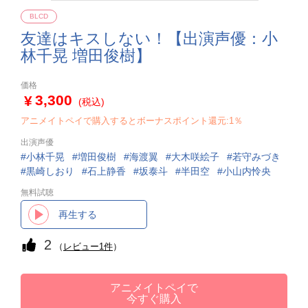
BLCD
友達はキスしない！【出演声優：小
林千晃 増田俊樹】
価格
3,300
(税込)
アニメイトペイで購入するとボーナスポイント還元:1％
出演声優
小林千晃
増田俊樹
海渡翼
大木咲絵子
若守みづき
黒崎しおり
石上静香
坂泰斗
半田空
小山内怜央
無料試聴
再生する
2
（
レビュー1件
）
アニメイトペイで
今すぐ購入