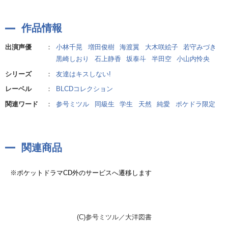
里中:大木咲絵子
学校関係者:若守みづき
作品情報
さっち:黒崎しおり
母親:石上静香
出演声優
：
小林千晃
増田俊樹
海渡翼
大木咲絵子
若守みづき
担任:坂 泰斗
黒崎しおり
石上静香
坂泰斗
半田空
小山内怜央
体育教師:半田 空
シリーズ
：
友達はキスしない!
女子:小山内怜央
レーベル
：
BLCDコレクション
関連ワード
：
参号ミツル
同級生
学生
天然
純愛
ポケドラ限定
関連商品
※ポケットドラマCD外のサービスへ遷移します
(C)参号ミツル／大洋図書