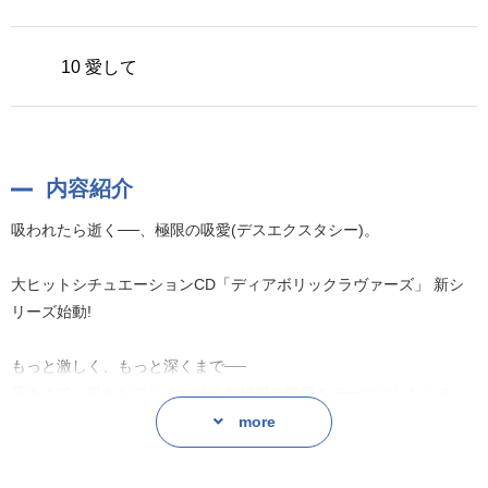
10 愛して
内容紹介
吸われたら逝く──、極限の吸愛(デスエクスタシー)。
大ヒットシチュエーションCD「ディアボリックラヴァーズ」 新シ
リーズ始動!
もっと激しく、もっと深くまで──
死ぬまで、吸われてしまいそうな極限の吸愛をテーマにしたシチュ
エーションCD。
more
さらに過激なドSヴァンパイアたちの吸血が貴女の耳元を過激に刺
激します──。