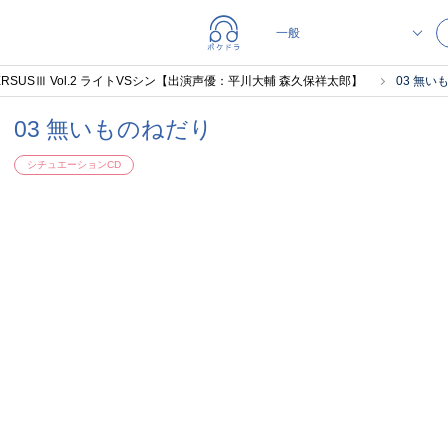
D VERSUSⅢ Vol.2 ライトVSシン【出演声優：平川大輔 森久保祥太郎】
03 無い
03 無いものねだり
シチュエーションCD