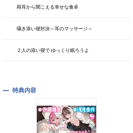
両耳から聞こえる幸せな食卓
囁き添い寝対決～耳のマッサージ～
２人の添い寝で ゆっくり眠ろうよ
特典内容