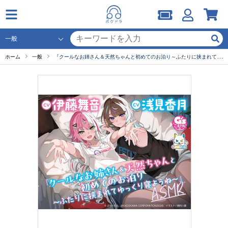
ホーム
一般
『クールなお姉さん＆天然ちゃんと初めてのお泊り～ふたりに挟まれてゆっくり寝ようね～』ASMR【出演声優：伊藤舞音 浅見香月】