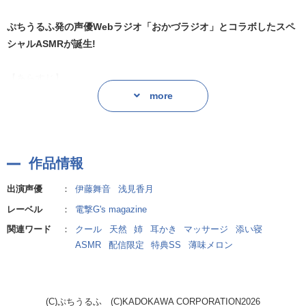
ぷちうるふ発の声優Webラジオ「おかづラジオ」とコラボしたスペ
シャルASMRが誕生!
【あらすじ】
ある日、あなたのもとにモモとリンドウの二人から連絡が。
more
「泊めてくれないかな?」
急にあなたの部屋を訪れた二人と一緒に、
作品情報
おみやげのケーキを「あーん」し合ったり……
両サイドから耳かきマッサージされたり……
出演声優
：
伊藤舞音
浅見香月
二人に挟まれて添い寝勝負されたり……。
レーベル
：
電撃G's magazine
関連ワード
：
クール
天然
姉
耳かき
マッサージ
添い寝
モモとリンドウの二人と一緒に幸せな時間をぜひお過ごしください♪
ASMR
配信限定
特典SS
薄味メロン
【ぷちうるふとは…】
「ぷちうるふ」は、女性声優やアイドルなどを起用した番組を中心
(C)ぷちうるふ (C)KADOKAWA CORPORATION2026