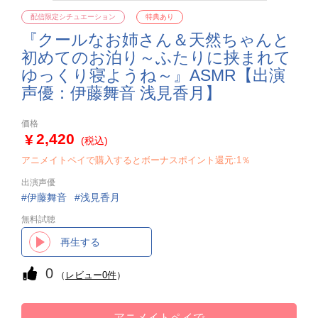
配信限定シチュエーション
特典あり
『クールなお姉さん＆天然ちゃんと
初めてのお泊り～ふたりに挟まれて
ゆっくり寝ようね～』ASMR【出演
声優：伊藤舞音 浅見香月】
価格
2,420
(税込)
アニメイトペイで購入するとボーナスポイント還元:1％
出演声優
伊藤舞音
浅見香月
無料試聴
再生する
0
（
レビュー0件
）
アニメイトペイで