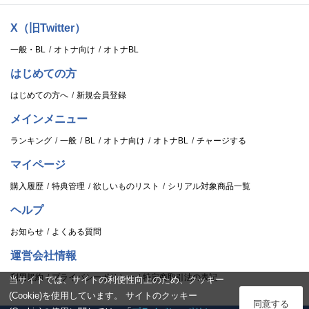
X（旧Twitter）
一般・BL
オトナ向け
オトナBL
はじめての方
はじめての方へ
新規会員登録
メインメニュー
ランキング
一般
BL
オトナ向け
オトナBL
チャージする
マイページ
購入履歴
特典管理
欲しいものリスト
シリアル対象商品一覧
ヘルプ
お知らせ
よくある質問
運営会社情報
利用規約
プライバシーポリシー
特定商取引法の表記
当サイトでは、サイトの利便性向上のため、クッキー
(Cookie)を使用しています。 サイトのクッキー
ログイン
同意する