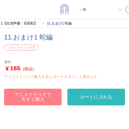
ol.1【出演声優：石田彰】
11.おまけ1 蛇編
11.おまけ1 蛇編
シチュエーションCD
価格
165
(税込)
アニメイトペイで購入するとボーナスポイント還元:1％
アニメイトペイで
カートに入れる
今すぐ購入