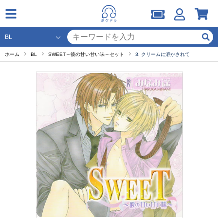
ホーム
BL
SWEET～彼の甘い甘い味～セット
3. クリームに溶かされて