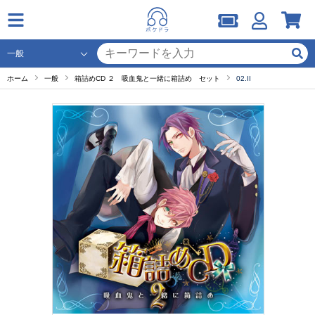
ホーム
一般
箱詰めCD ２ 吸血鬼と一緒に箱詰め セット
02.II