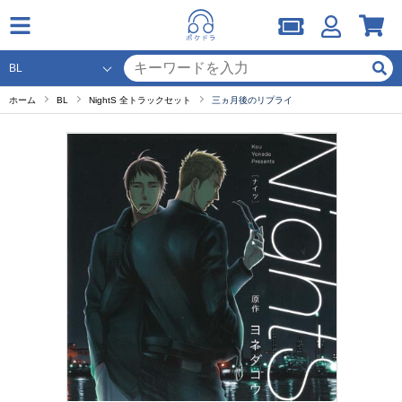
ホーム
BL
NightS 全トラックセット
三ヵ月後のリプライ