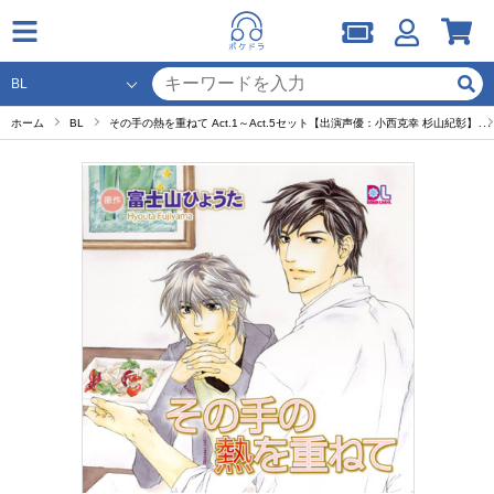
ホーム
BL
その手の熱を重ねて Act.1～Act.5セット【出演声優：小西克幸 杉山紀彰】