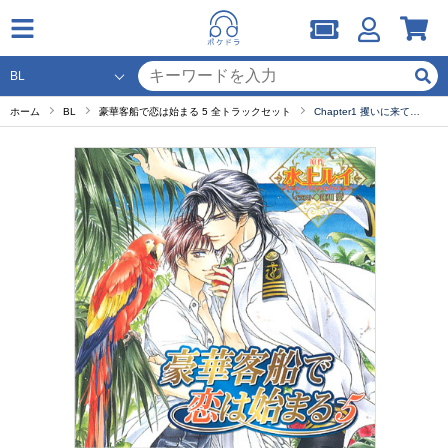
ホーム
BL
豪華客船で恋は始まる 5 全トラックセット
Chapter1 攫いに来て…