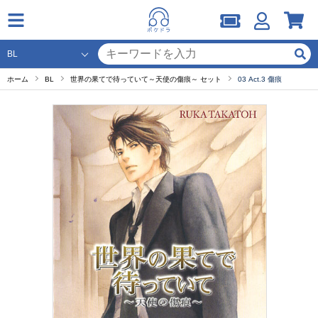
ホーム
BL
世界の果てで待っていて～天使の傷痕～ セット
03 Act.3 傷痕