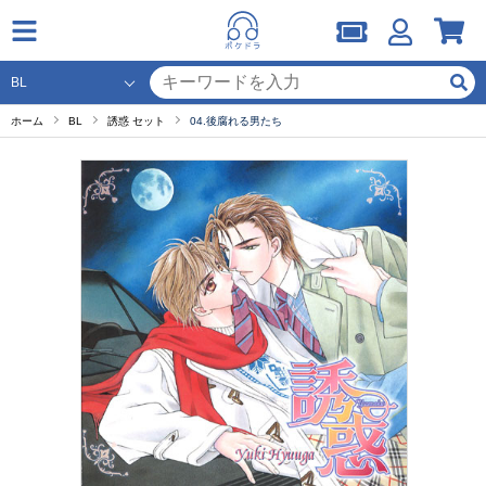
ホーム
BL
誘惑 セット
04.後腐れる男たち