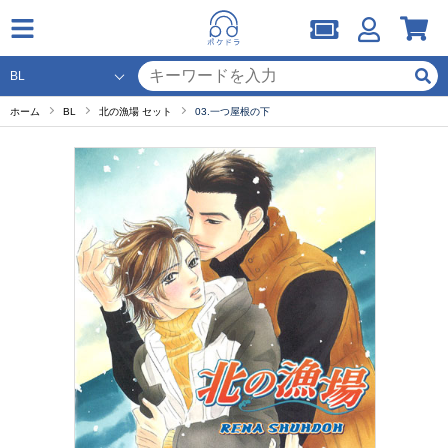
ホーム
BL
北の漁場 セット
03.一つ屋根の下