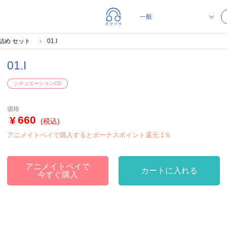
詰め セット
01.I
01.I
シチュエーションCD
価格
660
(税込)
アニメイトペイで購入するとボーナスポイント還元:1％
アニメイトペイで
カートに入れる
今すぐ購入