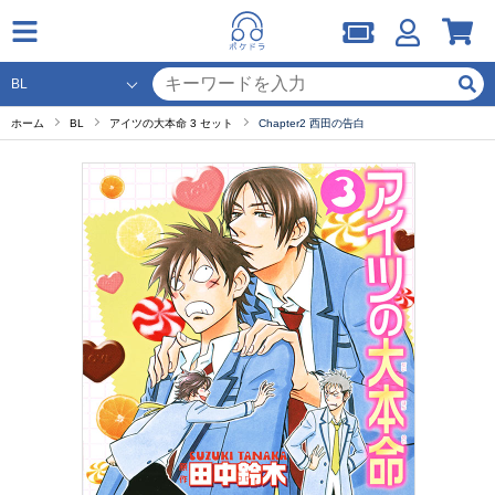
ホーム
BL
アイツの大本命 3 セット
Chapter2 西田の告白