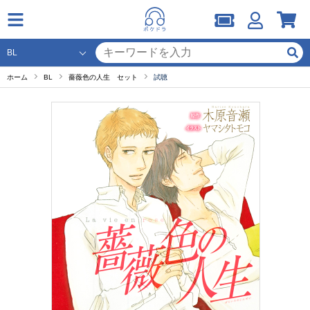
ホーム
BL
薔薇色の人生 セット
試聴