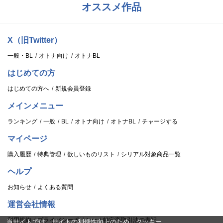
オススメ作品
X（旧Twitter）
一般・BL
オトナ向け
オトナBL
はじめての方
はじめての方へ
新規会員登録
メインメニュー
ランキング
一般
BL
オトナ向け
オトナBL
チャージする
マイページ
購入履歴
特典管理
欲しいものリスト
シリアル対象商品一覧
ヘルプ
お知らせ
よくある質問
運営会社情報
利用規約
プライバシーポリシー
特定商取引法の表記
当サイトでは、サイトの利便性向上のため、クッキー