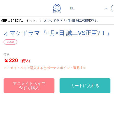
ER☆SPECIAL セット
オマケドラマ『○月×日 誠二VS正臣?！』
オマケドラマ『○月×日 誠二VS正臣?！』
BLCD
価格
220
(税込)
アニメイトペイで購入するとボーナスポイント還元:1％
アニメイトペイで
カートに入れる
今すぐ購入