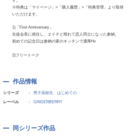
す。
※特典は「マイページ」>「購入履歴」>「特典管理」より取得
いただけます。
1)「First Anniversary」
生徒会長に就任し、エイチと晴れて恋人同士になった参納。
初めての記念日は参納の家のキッチンで濃厚Hv
2)フリートーク
作品情報
シリーズ
：
男子高校生、はじめての
レーベル
：
GINGERBERRY
同シリーズ作品