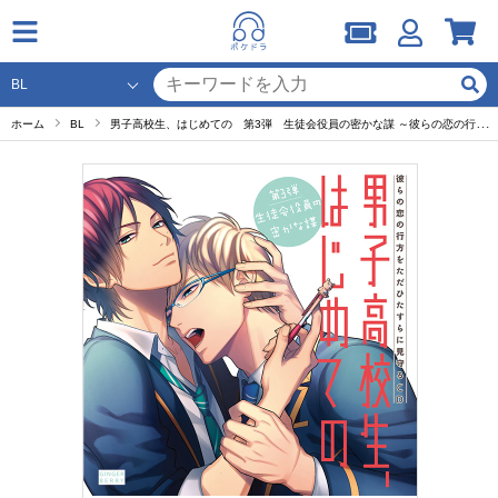
ホーム
BL
男子高校生、はじめての 第3弾 生徒会役員の密かな謀 ～彼らの恋の行方をただひたすらに見守るCD～【出演声優：竹内良太 興津和幸】