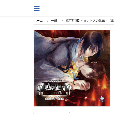
ホーム
一般
感応時間5 ～タナトスの兄弟～【