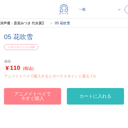
出演声優：斎賀みつき 代永翼】
05 花吹雪
05 花吹雪
シチュエーションCD
価格
110
(税込)
アニメイトペイで購入するとボーナスポイント還元:1％
アニメイトペイで
カートに入れる
今すぐ購入