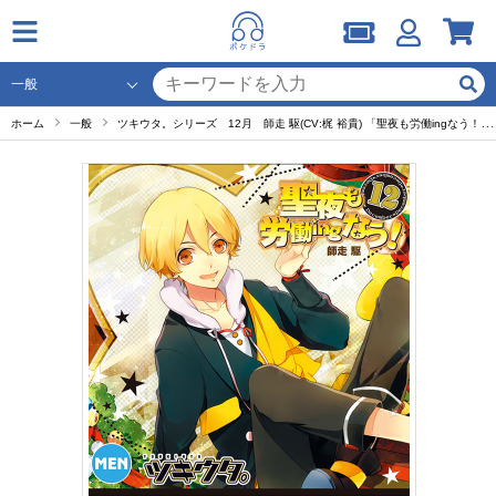
ホーム
一般
ツキウタ。シリーズ 12月 師走 駆(CV:梶 裕貴) 「聖夜も労働ingなう！」ミニドラマ セット