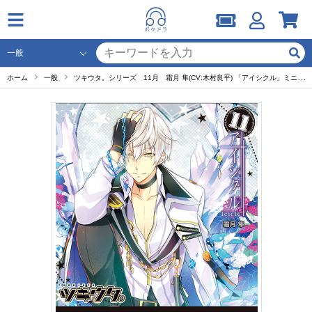
ホーム
一般
ツキウタ。シリーズ 11月 霜月 隼(CV:木村良平) 「アイシクル」ミニドラマ セット