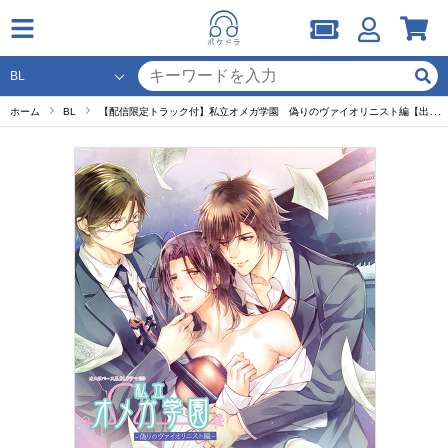
ホーム
BL
【配信限定トラック付】私立オメガ学園 偽りのヴァイオリニスト編【出演声優：古川慎 間島淳司 野辺健太】