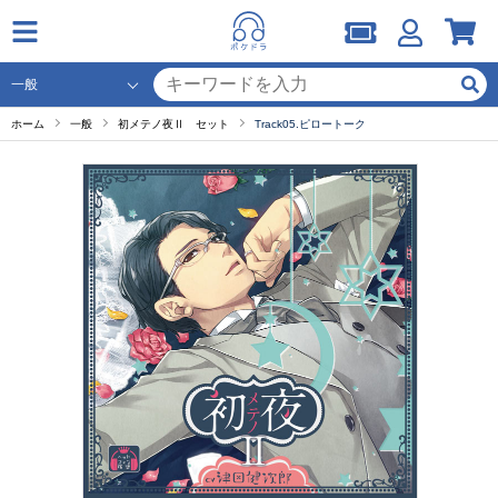
ホーム
一般
初メテノ夜Ⅱ セット
Track05.ピロートーク